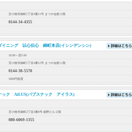
苫小牧市錦町1丁目4番11号 まつや会館２階
0144-34-4355
ダイニング 以心伝心 錦町本店(イシンデンシン)
18:00～翌5:00
苫小牧市錦町1丁目4番12号 まつや会館１階
0144-38-5570
3000円程度
ック AiLUS(パブスナック アイラス)
苫小牧市錦町2丁目3番8号 細野ビル２階
080-6069-1355