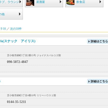
ラブ、ラウンジ
居酒屋
飲食店
の他
9
10
／
次の10件
 Iris(スナック アイリス)
苫小牧市錦町1丁目2番15号 ジョイナスパルコ２階
090-5072-4847
)
苫小牧市錦町1丁目4番10号 リリーハウス１階
0144-35-5211