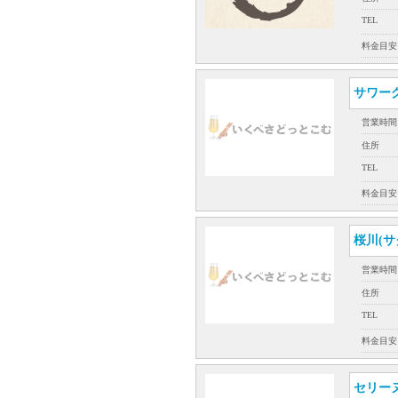
TEL
料金目安
サワー
営業時間
住所
TEL
料金目安
桜川(サ
営業時間
住所
TEL
料金目安
セリーヌ