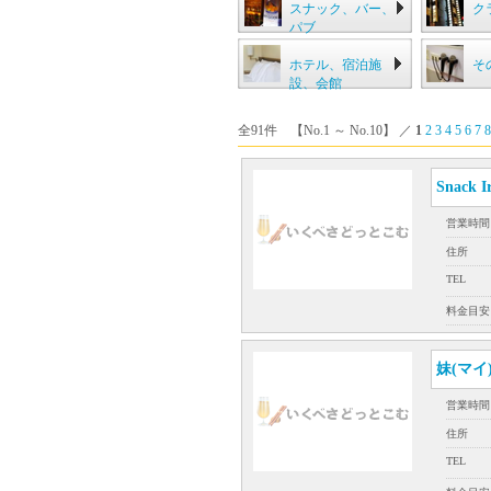
スナック、バー、
ク
パブ
ホテル、宿泊施
そ
設、会館
全91件 【No.1 ～ No.10】 ／
1
2
3
4
5
6
7
8
Snack
営業時間
住所
TEL
料金目安
妹(マイ
営業時間
住所
TEL