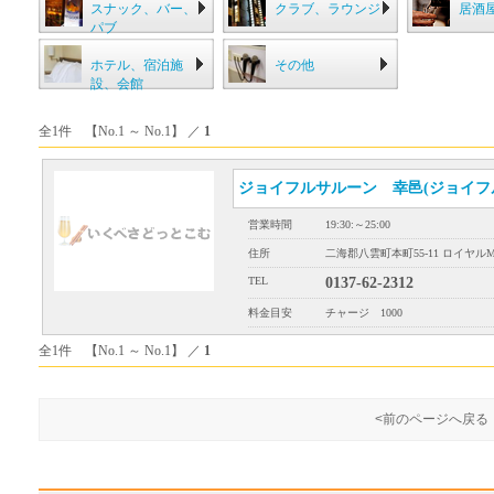
スナック、バー、
クラブ、ラウンジ
居酒
パブ
ホテル、宿泊施
その他
設、会館
全1件 【No.1 ～ No.1】 ／
1
ジョイフルサルーン 幸邑(ジョイフ
営業時間
19:30:～25:00
住所
二海郡八雲町本町55-11 ロイヤルM
TEL
0137-62-2312
料金目安
チャージ 1000
全1件 【No.1 ～ No.1】 ／
1
<前のページへ戻る