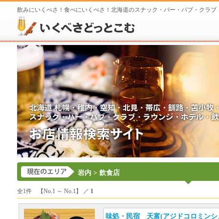
飲みにいくべさ！食べにいくべさ！北海道のスナック・バー・パブ・クラブ
岩内
> 飲食店
全1件 【No.1 ～ No.1】 ／
1
味処・民宿 天富(アジドコロミンシ