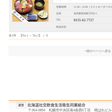
営業時間
11:30～14:00（ラストオーダー13:
住所
岩内郡岩内町万代5-1
TEL
0135-62-7727
料金目安
全1件 【No.1 ～ No.1】 ／
1
<前のページへ戻る
〒064-0804 札幌市中央区南4条西6丁目 晴ばれビル