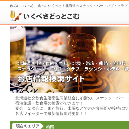
飲みにいくべさ！食べにいくべさ！北海道のスナック・バー・パブ・クラブ
北海道社交飲食生活衛生同業組合に加盟の、スナック・バー・
宿泊施設・飲食店の検索ができます！
宴会、２次会に、また旅行、出張などでのお食事処や接待にぴ
各店ツイッターで最新情報随時更新！！
函館