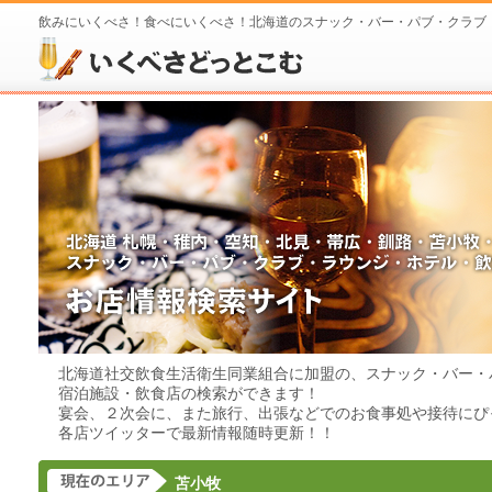
飲みにいくべさ！食べにいくべさ！北海道のスナック・バー・パブ・クラブ
北海道社交飲食生活衛生同業組合に加盟の、スナック・バー・
宿泊施設・飲食店の検索ができます！
宴会、２次会に、また旅行、出張などでのお食事処や接待にぴ
各店ツイッターで最新情報随時更新！！
苫小牧