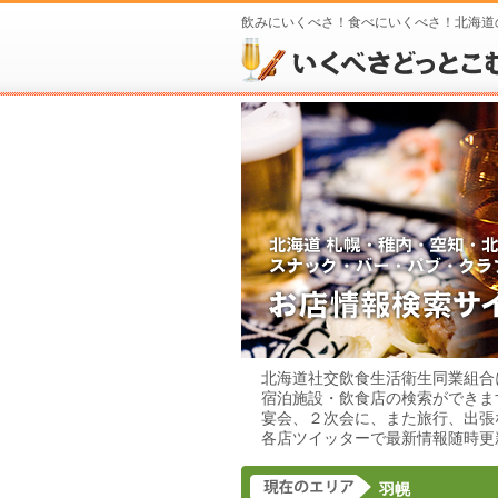
飲みにいくべさ！食べにいくべさ！北海道
北海道社交飲食生活衛生同業組合
宿泊施設・飲食店の検索ができま
宴会、２次会に、また旅行、出張
各店ツイッターで最新情報随時更
羽幌