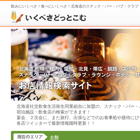
飲みにいくべさ！食べにいくべさ！北海道のスナック・バー・パブ・クラブ
北海道社交飲食生活衛生同業組合に加盟の、スナック・バー・
宿泊施設・飲食店の検索ができます！
宴会、２次会に、また旅行、出張などでのお食事処や接待にぴ
各店ツイッターで最新情報随時更新！！
士別